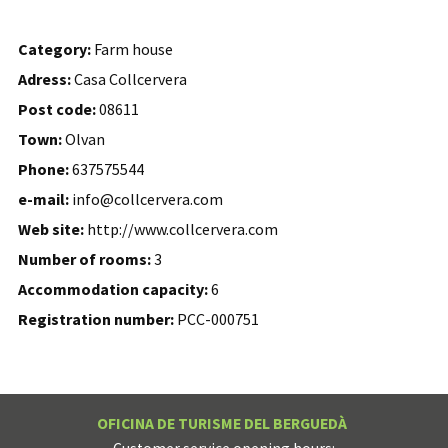
Category:
Farm house
Adress:
Casa Collcervera
Post code:
08611
Town:
Olvan
Phone:
637575544
e-mail:
info@collcervera.com
Web site:
http://www.collcervera.com
Number of rooms:
3
Accommodation capacity:
6
Registration number:
PCC-000751
OFICINA DE TURISME DEL BERGUEDÀ