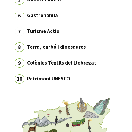
Gastronomia
6
Turisme Actiu
7
Terra, carbó i dinosaures
8
Colònies Tèxtils del Llobregat
9
Patrimoni UNESCO
10