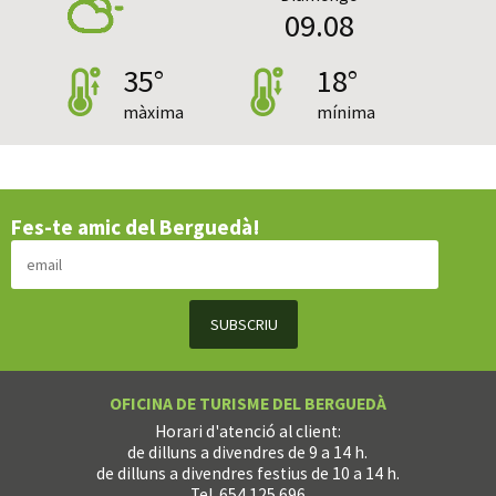
09.08
35°
18°
màxima
mínima
Fes-te amic del Berguedà!
OFICINA DE TURISME DEL BERGUEDÀ
Horari d'atenció al client:
de dilluns a divendres de 9 a 14 h.
de dilluns a divendres festius de 10 a 14 h.
Tel. 654 125 696