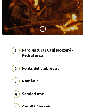
Parc Natural Cadí Moixeró -
1
Pedraforca
Fonts del Llobregat
2
Romànic
3
Senderisme
4
Gaudí i Ciment
5