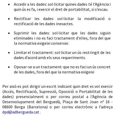
Accedir a les dades: sol·licitar quines dades té l’Agència i
quin ús es fa, i exercir el dret de portabilitat, si s’escau.
Rectificar les dades: sol·licitar la modificació o
rectificació de les dades inexactes.
Suprimir les dades: sol·licitar que les dades siguin
eliminades i no es faci tractament d'elles, fora del que
la normativa exigeixi conservar.
Limitar el tractament: sol·licitar un ús restringit de les
dades d’acord amb els seus requeriments.
Oposar-se a un tractament: que no es faci un ús concret
de les dades, fora del que la normativa exigeixi
Per això es pot dirigir un escrit indicant quin dret es vol exercir
(Accés, Rectificació, Supressió, Oposició o Portabilitat de les
dades) presencialment o per correu postal a l’Agència de
Desenvolupament del Berguedà, Plaça de Sant Joan nº 16 -
08600 Berga (Barcelona) o per correu electrònic a l’adreça
dpd@adbergueda.cat
.