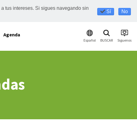
s a tus intereses. Si sigues navegando sin
Sí
No
Agenda
Español
BUSCAR
Siguenos
ndas