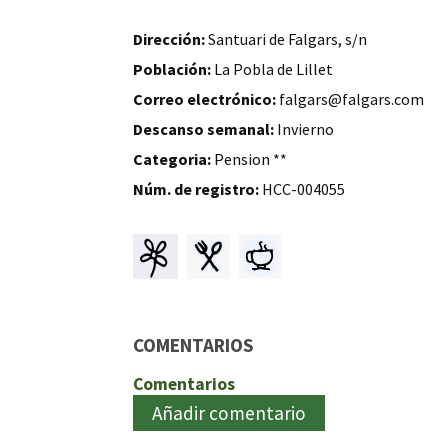
Dirección:
Santuari de Falgars, s/n
Población:
La Pobla de Lillet
Correo electrónico:
falgars@falgars.com
Descanso semanal:
Invierno
Categoria:
Pension **
Núm. de registro:
HCC-004055
COMENTARIOS
Comentarios
Añadir comentario