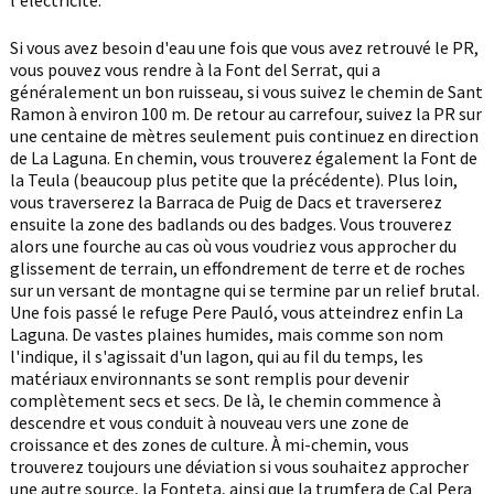
l'électricité.
Si vous avez besoin d'eau une fois que vous avez retrouvé le PR,
vous pouvez vous rendre à la Font del Serrat, qui a
généralement un bon ruisseau, si vous suivez le chemin de Sant
Ramon à environ 100 m. De retour au carrefour, suivez la PR sur
une centaine de mètres seulement puis continuez en direction
de La Laguna. En chemin, vous trouverez également la Font de
la Teula (beaucoup plus petite que la précédente). Plus loin,
vous traverserez la Barraca de Puig de Dacs et traverserez
ensuite la zone des badlands ou des badges. Vous trouverez
alors une fourche au cas où vous voudriez vous approcher du
glissement de terrain, un effondrement de terre et de roches
sur un versant de montagne qui se termine par un relief brutal.
Une fois passé le refuge Pere Pauló, vous atteindrez enfin La
Laguna. De vastes plaines humides, mais comme son nom
l'indique, il s'agissait d'un lagon, qui au fil du temps, les
matériaux environnants se sont remplis pour devenir
complètement secs et secs. De là, le chemin commence à
descendre et vous conduit à nouveau vers une zone de
croissance et des zones de culture. À mi-chemin, vous
trouverez toujours une déviation si vous souhaitez approcher
une autre source, la Fonteta, ainsi que la trumfera de Cal Pera