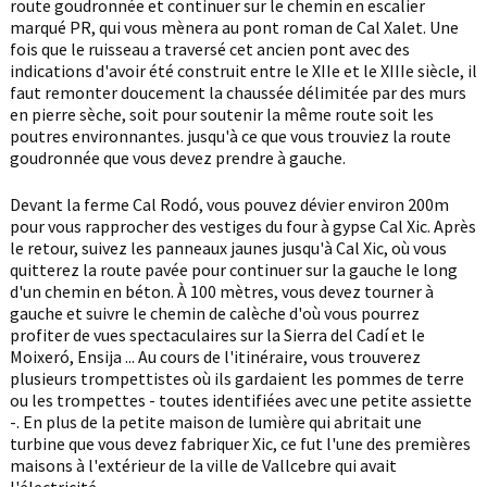
route goudronnée et continuer sur le chemin en escalier
marqué PR, qui vous mènera au pont roman de Cal Xalet. Une
fois que le ruisseau a traversé cet ancien pont avec des
indications d'avoir été construit entre le XIIe et le XIIIe siècle, il
faut remonter doucement la chaussée délimitée par des murs
en pierre sèche, soit pour soutenir la même route soit les
poutres environnantes. jusqu'à ce que vous trouviez la route
goudronnée que vous devez prendre à gauche.
Devant la ferme Cal Rodó, vous pouvez dévier environ 200m
pour vous rapprocher des vestiges du four à gypse Cal Xic. Après
le retour, suivez les panneaux jaunes jusqu'à Cal Xic, où vous
quitterez la route pavée pour continuer sur la gauche le long
d'un chemin en béton. À 100 mètres, vous devez tourner à
gauche et suivre le chemin de calèche d'où vous pourrez
profiter de vues spectaculaires sur la Sierra del Cadí et le
Moixeró, Ensija ... Au cours de l'itinéraire, vous trouverez
plusieurs trompettistes où ils gardaient les pommes de terre
ou les trompettes - toutes identifiées avec une petite assiette
-. En plus de la petite maison de lumière qui abritait une
turbine que vous devez fabriquer Xic, ce fut l'une des premières
maisons à l'extérieur de la ville de Vallcebre qui avait