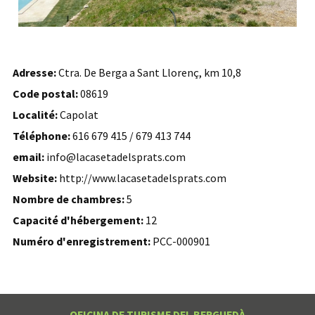
Adresse:
Ctra. De Berga a Sant Llorenç, km 10,8
Code postal:
08619
Localité:
Capolat
Téléphone:
616 679 415 / 679 413 744
email:
info@lacasetadelsprats.com
Website:
http://www.lacasetadelsprats.com
Nombre de chambres:
5
Capacité d'hébergement:
12
Numéro d'enregistrement:
PCC-000901
OFICINA DE TURISME DEL BERGUEDÀ