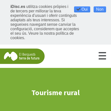
iDisc.es
utilitza cookies pròpies i
Oui
Non
de tercers per millorar la teva
experiència d'usuari i oferir continguts
adaptats als teus interessos. Si
segueixes navegant sense canviar la
configuració, considerem que acceptes
el seu ús.
Veure la nostra política de
cookies
.
Tourisme rural