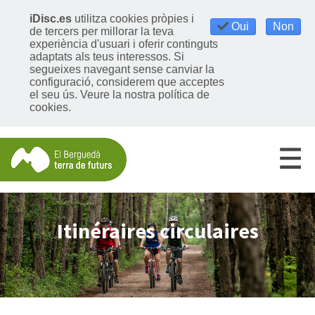
iDisc.es
utilitza cookies pròpies i
Oui
Non
de tercers per millorar la teva
experiència d'usuari i oferir continguts
adaptats als teus interessos. Si
segueixes navegant sense canviar la
configuració, considerem que acceptes
el seu ús.
Veure la nostra política de
cookies
.
Itinéraires circulaires