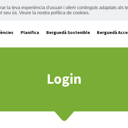
lorar la teva experiència d'usuari i oferir continguts adaptats al
el seu ús.
Veure la nostra política de cookies
.
iències
Planifica
Berguedà Sostenible
Berguedà Acce
Login