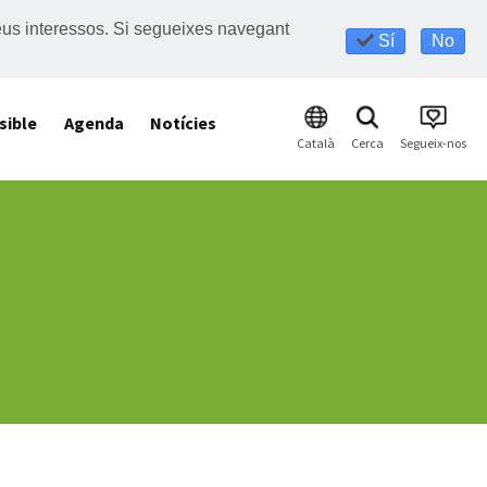
s teus interessos. Si segueixes navegant
Sí
No
sible
Agenda
Notícies
Català
Cerca
Segueix-nos