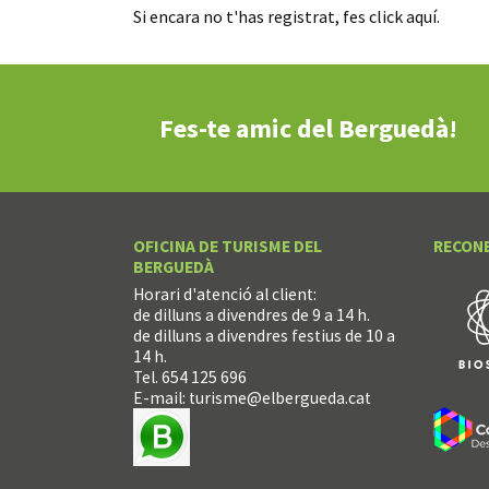
Si encara no t'has registrat, fes
click aquí
.
Fes-te amic del Berguedà!
OFICINA DE TURISME DEL
RECON
BERGUEDÀ
Horari d'atenció al client:
de dilluns a divendres de 9 a 14 h.
de dilluns a divendres festius de 10 a
14 h.
Tel. 654 125 696
E-mail:
turisme@elbergueda.cat