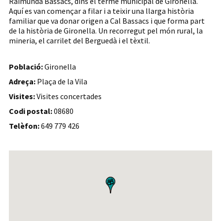
Raimunda Bassacs, dins el terme municipal de Gironella.
Aquí es van començar a filar i a teixir una llarga història
familiar que va donar origen a Cal Bassacs i que forma part
de la història de Gironella. Un recorregut pel món rural, la
mineria, el carrilet del Berguedà i el tèxtil.
Població:
Gironella
Adreça:
Plaça de la Vila
Visites:
Visites concertades
Codi postal:
08680
Telèfon:
649 779 426