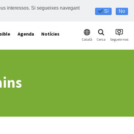
s teus interessos. Si segueixes navegant
Sí
No
sible
Agenda
Notícies
Català
Cerca
Segueix-nos
mins