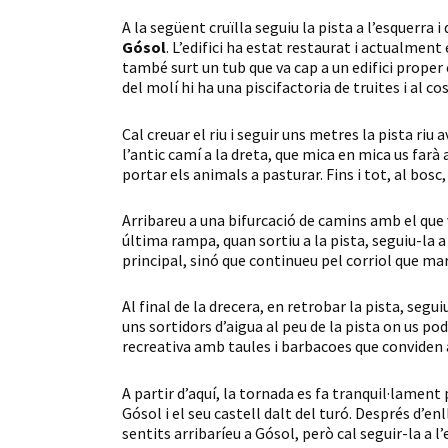
A la següent cruïlla seguiu la pista a l’esquerra
Gósol
. L’edifici ha estat restaurat i actualmen
també surt un tub que va cap a un edifici proper 
del molí hi ha una piscifactoria de truites i al c
Cal creuar el riu i seguir uns metres la pista riu
l’antic camí a la dreta, que mica en mica us far
portar els animals a pasturar. Fins i tot, al bos
Arribareu a una bifurcació de camins amb el que 
última rampa, quan sortiu a la pista, seguiu-la a
principal, sinó que continueu pel corriol que marx
Al final de la drecera, en retrobar la pista, segui
uns sortidors d’aigua al peu de la pista on us podr
recreativa amb taules i barbacoes que conviden a
A partir d’aquí, la tornada es fa tranquil·lament
Gósol i el seu castell dalt del turó. Després d’e
sentits arribaríeu a Gósol, però cal seguir-la a 