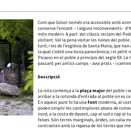
Com que Gósol només era accessible amb animal 
conserva l’encant – i alguns inconvenients- d’h
món modern. A part del clàssic reclam del Pedra
visitant. Val la pena visitar les ruïnes del poble
turó; i les de l’església de Santa Maria, que han 
la qual s’obté una bona panoràmica; i el petit
Picasso en el poble a principis del segle XX. La 
passant per antics camps - avui prats - i camin
Descripció
La ruta comença a la
plaça major
del poble i s
arribar a la rotonda d’entrada al poble on es co
En aquest punt hi ha una
font
moderna, al costa
poden omplir les cantimplores abans de comença
nord, a la costa de davant, cap al sud o cap al t
feixes. Són terres marginals, àrides, on calia 
contrasten amb la riquesa de les terres que mé