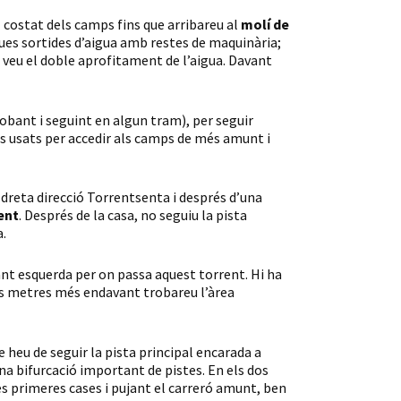
el costat dels camps fins que arribareu al
molí de
 dues sortides d’aigua amb restes de maquinària;
es veu el doble aprofitament de l’aigua. Davant
etrobant i seguint en algun tram), per seguir
ns usats per accedir als camps de més amunt i
 dreta direcció Torrentsenta i després d’una
ent
. Després de la casa, no seguiu la pista
a.
ant esquerda per on passa aquest torrent. Hi ha
cs metres més endavant trobareu l’àrea
e heu de seguir la pista principal encarada a
una bifurcació important de pistes. En els dos
les primeres cases i pujant el carreró amunt, ben