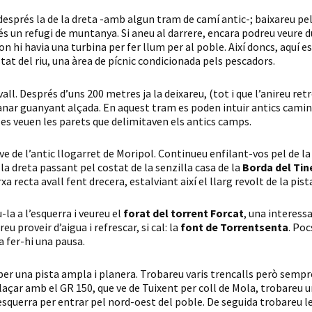
 i després la de la dreta -amb algun tram de camí antic-; baixareu p
t és un refugi de muntanya. Si aneu al darrere, encara podreu veure
on hi havia una turbina per fer llum per al poble. Així doncs, aquí 
ostat del riu, una àrea de pícnic condicionada pels pescadors.
 avall. Després d’uns 200 metres ja la deixareu, (tot i que l’anireu r
à anar guanyant alçada. En aquest tram es poden intuir antics cami
c, es veuen les parets que delimitaven els antics camps.
ve de l’antic llogarret de Moripol. Continueu enfilant-vos pel de la
 la dreta passant pel costat de la senzilla casa de la
Borda del Tin
a recta avall fent drecera, estalviant així el llarg revolt de la pist
u-la a l’esquerra i veureu el
forat del
torrent Forcat
, una interess
eu proveir d’aigua i refrescar, si cal: la
font de Torrentsenta
. Po
 fer-hi una pausa.
 per una pista ampla i planera. Trobareu varis trencalls però sempr
nllaçar amb el GR 150, que ve de Tuixent per coll de Mola, trobareu 
l’esquerra per entrar pel nord-oest del poble. De seguida trobareu 