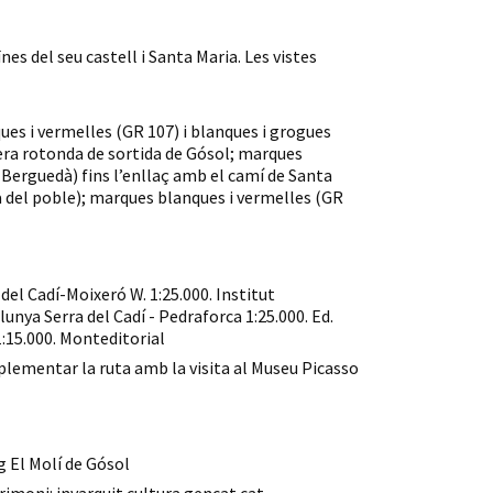
es del seu castell i Santa Maria. Les vistes
es i vermelles (GR 107) i blanques i grogues
mera rotonda de sortida de Gósol; marques
 Berguedà) fins l’enllaç amb el camí de Santa
a del poble); marques blanques i vermelles (GR
del Cadí-Moixeró W. 1:25.000. Institut
lunya Serra del Cadí - Pedraforca 1:25.000. Ed.
1:15.000. Monteditorial
lementar la ruta amb la visita al Museu Picasso
g El Molí de Gósol