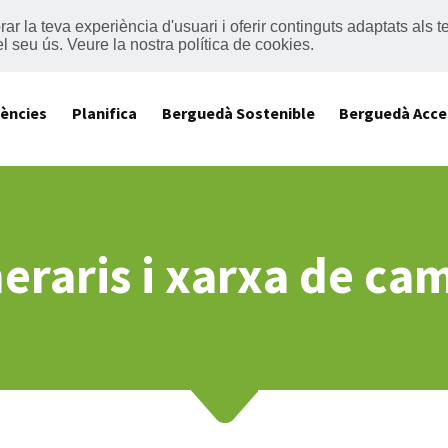
lorar la teva experiència d'usuari i oferir continguts adaptats al
el seu ús.
Veure la nostra política de cookies
.
iències
Planifica
Berguedà Sostenible
Berguedà Acce
neraris i xarxa de ca