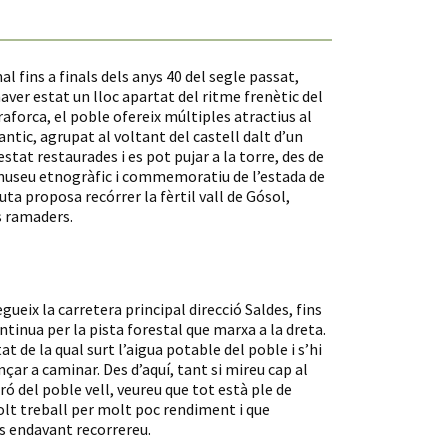
fins a finals dels anys 40 del segle passat,
aver estat un lloc apartat del ritme frenètic del
forca, el poble ofereix múltiples atractius al
 antic, agrupat al voltant del castell dalt d’un
estat restaurades i es pot pujar a la torre, des de
 museu etnogràfic i commemoratiu de l’estada de
ruta proposa recórrer la fèrtil vall de Gósol,
s ramaders.
egueix la carretera principal direcció Saldes, fins
ntinua per la pista forestal que marxa a la dreta.
t de la qual surt l’aigua potable del poble i s’hi
r a caminar. Des d’aquí, tant si mireu cap al
uró del poble vell, veureu que tot està ple de
molt treball per molt poc rendiment i que
s endavant recorrereu.