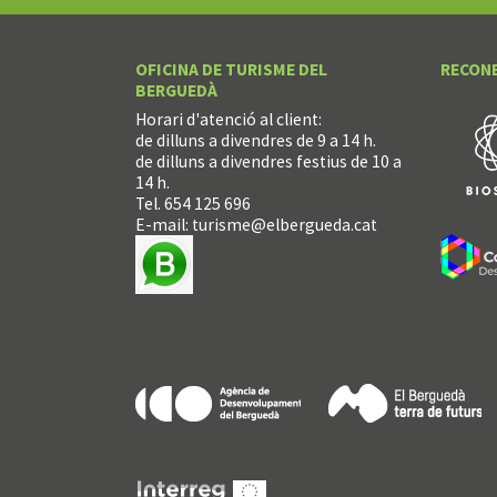
OFICINA DE TURISME DEL
RECON
BERGUEDÀ
Horari d'atenció al client:
de dilluns a divendres de 9 a 14 h.
de dilluns a divendres festius de 10 a
14 h.
Tel. 654 125 696
E-mail:
turisme@elbergueda.cat