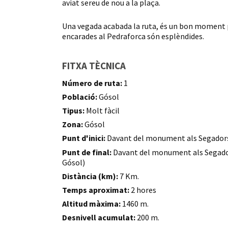
aviat sereu de nou a la plaça.
Una vegada acabada la ruta, és un bon moment per 
encarades al Pedraforca són esplèndides.
FITXA TÈCNICA
Número de ruta:
1
Població:
Gósol
Tipus:
Molt fàcil
Zona:
Gósol
Punt d'inici:
Davant del monument als Segadors
Punt de final:
Davant del monument als Segado
Gósol)
Distància (km):
7 Km.
Temps aproximat:
2 hores
Altitud màxima:
1460 m.
Desnivell acumulat:
200 m.