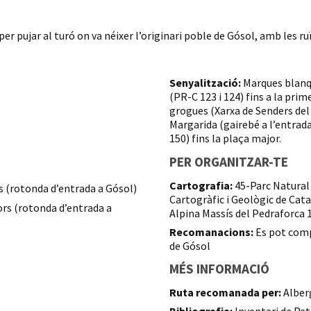
pujar al turó on va néixer l’originari poble de Gósol, amb les ruïn
Senyalització:
Marques blanqu
(PR-C 123 i 124) fins a la pri
grogues (Xarxa de Senders del
Margarida (gairebé a l’entrad
150) fins la plaça major.
PER ORGANITZAR-TE
Cartografia:
45-Parc Natural 
 (rotonda d’entrada a Gósol)
Cartogràfic i Geològic de Cata
rs (rotonda d’entrada a
Alpina Massís del Pedraforca 
Recomanacions:
Es pot comp
de Gósol
MÉS INFORMACIÓ
Ruta recomanada per:
Alber