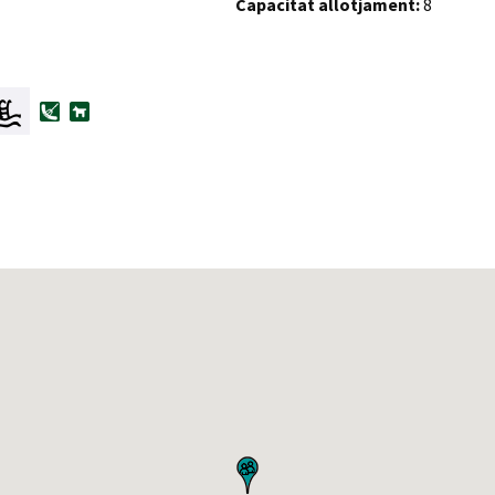
Capacitat allotjament:
8