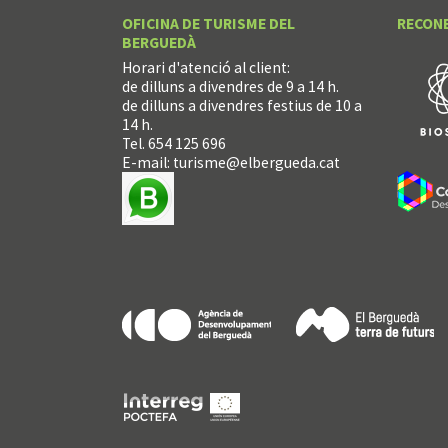
OFICINA DE TURISME DEL
RECON
BERGUEDÀ
Horari d'atenció al client:
de dilluns a divendres de 9 a 14 h.
de dilluns a divendres festius de 10 a
14 h.
Tel. 654 125 696
E-mail:
turisme@elbergueda.cat