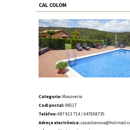
CAL COLOM
Categoria:
Masoveria
Codi postal:
08517
Telèfon:
687 913 714 / 647658735
Adreça electrònica:
casavilanova@hotmail.