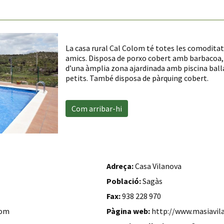
La casa rural Cal Colom té totes les comoditats
amics. Disposa de porxo cobert amb barbacoa, t
d’una àmplia zona ajardinada amb piscina balla
petits. També disposa de pàrquing cobert.
Com arribar-hi
Adreça:
Casa Vilanova
Població:
Sagàs
Fax:
938 228 970
com
Pàgina web:
http://www.masiavil