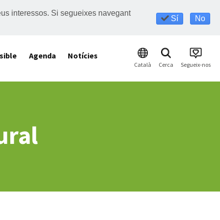
s teus interessos. Si segueixes navegant
Sí
No
sible
Agenda
Notícies
Català
Cerca
Segueix-nos
ural