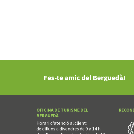
Fes-te amic del Berguedà!
OFICINA DE TURISME DEL
RECON
BERGUEDÀ
Horari d'atenció al client:
de dilluns a divendres de 9 a 14 h.