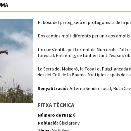
UMA
El bosc del pi roig serà el protagonista de la j
Dos camins molt diferents per unir dos amplis 
Un que s’enfila pel torrent de Murcurols, l’altr
forestal. Entremig, de tant en tant l’espai s’ob
La Serra del Moixeró, la Tosa i el Puigllançada d
des del Coll de la Bauma. Múltiples espais de cal
Senyalització:
Alterna Sender Local, Ruta Cava
FITXA TÈCNICA
Número de ruta:
6
Població:
Gisclareny
Tipus:
Molt fàcil