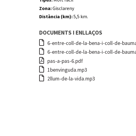
Zona:
Gisclareny
Distància (km):
5,5 km.
DOCUMENTS I ENLLAÇOS
6-entre-coll-de-la-bena-i-coll-de-bau
6-entre-coll-de-la-bena-i-coll-de-bau
pas-a-pas-6.pdf
1benvinguda.mp3
2llum-de-la-vida.mp3