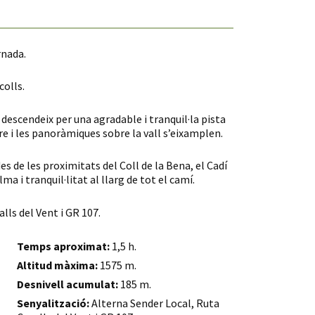
ornada.
colls.
e descendeix per una agradable i tranquil·la pista
re i les panoràmiques sobre la vall s’eixamplen.
es de les proximitats del Coll de la Bena, el Cadí
ma i tranquil·litat al llarg de tot el camí.
lls del Vent i GR 107.
Temps aproximat:
1,5 h.
Altitud màxima:
1575 m.
Desnivell acumulat:
185 m.
Senyalització:
Alterna Sender Local, Ruta