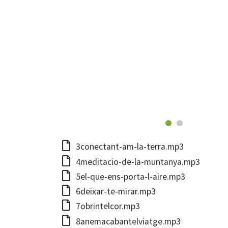
3conectant-am-la-terra.mp3
4meditacio-de-la-muntanya.mp3
5el-que-ens-porta-l-aire.mp3
6deixar-te-mirar.mp3
7obrintelcor.mp3
8anemacabantelviatge.mp3