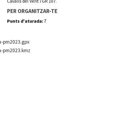
Cavalls del Vent i GR 107.
PER ORGANITZAR-TE
Punts d'aturada:
7
ma-pm2023.gpx
ma-pm2023.kmz