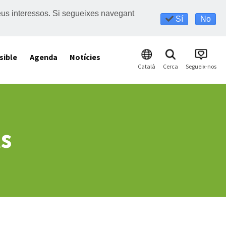
s teus interessos. Si segueixes navegant
Sí
No
sible
Agenda
Notícies
Català
Cerca
Segueix-nos
s