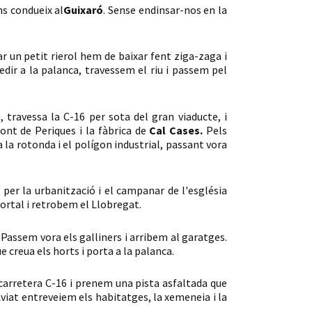
ns condueix al
Guixaró
. Sense endinsar-nos en la
r un petit rierol hem de baixar fent ziga-zaga i
cedir a la palanca, travessem el riu i passem pel
u, travessa la C-16 per sota del gran viaducte, i
pont de Periques i la fàbrica de
Cal Cases.
Pels
 la rotonda i el polígon industrial, passant vora
per la urbanització i el campanar de l'església
portal i retrobem el Llobregat.
. Passem vora els galliners i arribem al garatges.
 creua els horts i porta a la palanca.
carretera C-16 i prenem una pista asfaltada que
Aviat entreveiem els habitatges, la xemeneia i la