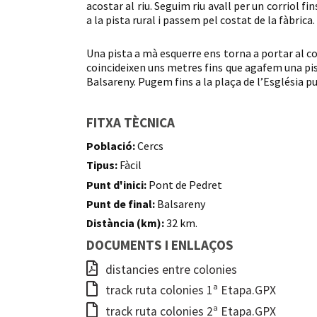
acostar al riu. Seguim riu avall per un corriol fin
a la pista rural i passem pel costat de la fàbrica.
Una pista a mà esquerre ens torna a portar al co
coincideixen uns metres fins que agafem una pis
Balsareny. Pugem fins a la plaça de l’Església pu
FITXA TÈCNICA
Població:
Cercs
Tipus:
Fàcil
Punt d'inici:
Pont de Pedret
Punt de final:
Balsareny
Distància (km):
32 km.
DOCUMENTS I ENLLAÇOS
distancies entre colonies
track ruta colonies 1ª Etapa.GPX
track ruta colonies 2ª Etapa.GPX