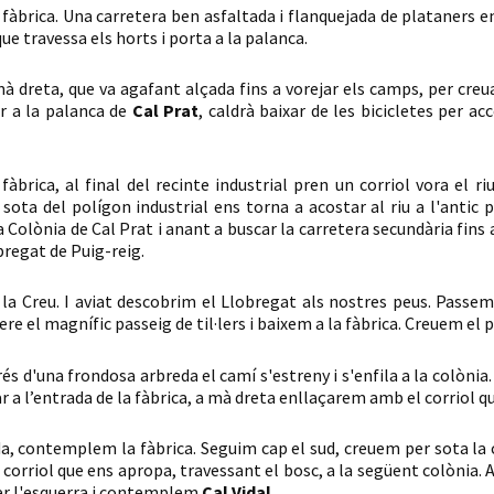
la fàbrica. Una carretera ben asfaltada i flanquejada de plataners e
e travessa els horts i porta a la palanca.
 dreta, que va agafant alçada fins a vorejar els camps, per creua
ar a la palanca de
Cal Prat
, caldrà baixar de les bicicletes per ac
fàbrica, al final del recinte industrial pren un corriol vora el ri
ota del polígon industrial ens torna a acostar al riu a l'antic 
Colònia de Cal Prat i anant a buscar la carretera secundària fins a
bregat de Puig-reig.
a Creu. I aviat descobrim el Llobregat als nostres peus. Passem 
ere el magnífic passeig de til·lers i baixem a la fàbrica. Creuem el 
rés d'una frondosa arbreda el camí s'estreny i s'enfila a la colònia
 a l’entrada de la fàbrica, a mà dreta enllaçarem amb el corriol que
a, contemplem la fàbrica. Seguim cap el sud, creuem per sota la 
orriol que ens apropa, travessant el bosc, a la següent colònia. 
per l'esquerra i contemplem
Cal Vidal
.