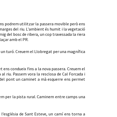
ens podrem utilitzar la passera movible però ens
 marges del riu. L'ambient és humit i la vegetació
mig del bosc de ribera, un cop travessada la riera
llaçar amb el PR.
n un turó. Creuem el Llobregat per una magnífica
net ens condueix fins a la nova passera. Creuem el
 al riu. Passem vora la resclosa de Cal Forcada i
inal del pont un caminet a mà esquerre ens permet
nuem per la pista rural. Caminem entre camps una
 l’església de Sant Esteve, un camí ens torna a