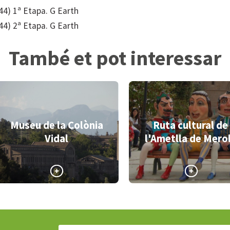
44) 1ª Etapa. G Earth
44) 2ª Etapa. G Earth
També et pot interessar
Museu de la Colònia
Ruta cultural de
Vidal
l'Ametlla de Mero
>