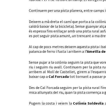
Continuem per una pista planera, entre camps i b
Deixem a mà dreta el camí que porta a la colòni
caldrà baixar de la bicicleta). Sense guanyar alç
és espessa fins enllaçar amb una pista rural asfa
es pot seguir pista amunt, un trencant a ma dret
Al cap de pocs metres deixem aquesta pista i ba
palanca de ferro i fusta i arribem a l
'Ametlla de
Sense pujar a la colònia seguim la pista que vore
riu i seguim riu avall. Continuem per la pista r
arribem al Molí de Castellet, girem a l’esquerra
baixar cap a
Cal Forcada
tot tornant a passar pe
Des de Cal Forcada seguim per la pista rural fi
mica allunyats del riu, quan la pista comença a
Pugem la costa i veiem la
Colònia Soldevila
a