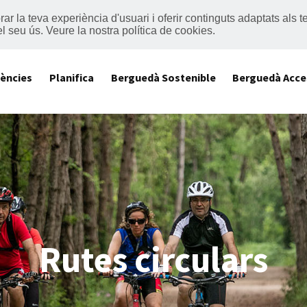
lorar la teva experiència d'usuari i oferir continguts adaptats al
el seu ús.
Veure la nostra política de cookies
.
iències
Planifica
Berguedà Sostenible
Berguedà Acce
Rutes circulars