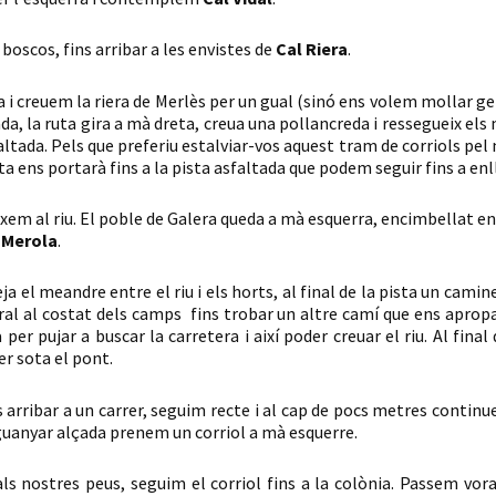
oscos, fins arribar a les envistes de
Cal Riera
.
a i creuem la riera de Merlès per un gual (sinó ens volem mollar g
ada, la ruta gira a mà dreta, creua una pollancreda i ressegueix els
ltada. Pels que preferiu estalviar-vos aquest tram de corriols pel 
a ens portarà fins a la pista asfaltada que podem seguir fins a en
ixem al riu. El poble de Galera queda a mà esquerra, encimbellat e
 Merola
.
ja el meandre entre el riu i els horts, al final de la pista un cami
ural al costat dels camps fins trobar un altre camí que ens apropa
 per pujar a buscar la carretera i així poder creuar el riu. Al f
r sota el pont.
ns arribar a un carrer, seguim recte i al cap de pocs metres conti
 guanyar alçada prenem un corriol a mà esquerre.
ls nostres peus, seguim el corriol fins a la colònia. Passem vora