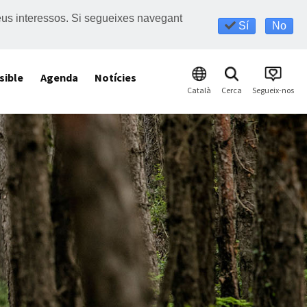
s teus interessos. Si segueixes navegant
Sí
No
sible
Agenda
Notícies
Català
Cerca
Segueix-nos