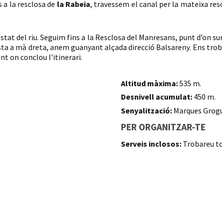
s a la resclosa de
la Rabeia
, travessem el canal per la mateixa res
stat del riu. Seguim fins a la Resclosa del Manresans, punt d’on sur
ta a mà dreta, anem guanyant alçada direcció Balsareny. Ens trobe
nt on conclou l’itinerari.
Altitud màxima:
535 m.
Desnivell acumulat:
450 m.
Senyalització:
Marques Grogu
PER ORGANITZAR-TE
Serveis inclosos:
Trobareu to