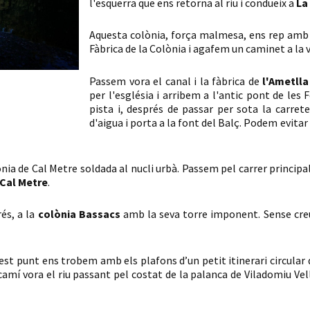
l'esquerra que ens retorna al riu i condueix a
La
Aquesta colònia, força malmesa, ens rep amb 
Fàbrica de la Colònia i agafem un caminet a la vor
Passem vora el canal i la fàbrica de
l'Ametlla
per l'església i arribem a l'antic pont de les 
pista i, després de passar per sota la carret
d'aigua i porta a la font del Balç. Podem evitar
ònia de Cal Metre soldada al nucli urbà. Passem pel carrer principa
Cal Metre
.
rés, a la
colònia Bassacs
amb la seva torre imponent. Sense creu
uest punt ens trobem amb els plafons d’un petit itinerari circular 
camí vora el riu passant pel costat de la palanca de Viladomiu Vell,