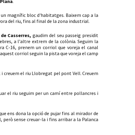
 Plana
.
un magnífic bloc d'habitatges. Baixem cap a la
a del riu, fins al final de la zona industrial.
 de Casserres,
gaudim del seu passeig presidit
Febres, a l'altre extrem de la colònia. Seguim la
era C-16, prenem un corriol que voreja el canal
 aquest corriol seguin la pista que voreja el camp
l i creuem el riu Llobregat pel pont Vell. Creuem
ar el riu seguim per un camí entre pollancres i
que ens dona la opció de pujar fins al mirador de
 però sense creuar-la i fins arribar a la Palanca