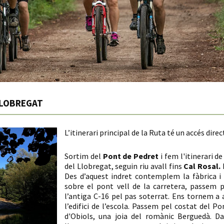
LLOBREGAT
L’itinerari principal de la Ruta té un accés direc
Sortim del
Pont de Pedret
i fem l'itinerari d
del Llobregat, seguin riu avall fins
Cal Rosal.
E
Des d’aquest indret contemplem la fàbrica i 
sobre el pont vell de la carretera, passem p
l’antiga C-16 pel pas soterrat. Ens tornem a 
l’edifici de l’escola. Passem pel costat del P
d'Obiols, una joia del romànic Berguedà. D