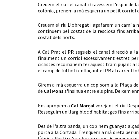
Creuem el riu i el canal i travessem l'espai de 
colònia, prenem a mà esquerra un petit corriol qu
Creuem el riu Llobregat i agafarem un camí a mà
continuem pel costat de la resclosa fins arrib
costat dels horts.
A Cal Prat el PR segueix el canal direcció a la 
finalment un corriol excessivament estret per s
ciclistes recomanem fer aquest tram pujant a la 
el camp de futbol i enllaçant el PR al carrer Llo
Girem a mà esquerra un cop som a la Plaça de l
de
Cal Pons
s'insinua entre els pins. Deixem enr
Ens apropem a
Cal Marçal
vorejant el riu. Desp
Resseguim un llarg bloc d'habitatges fins arribar
Des de l'altra banda, un cop hem guanyat alçad
porta a la Cortada. Trenquem a mà dreta per un c
fàbrica. Per fi se'ns obre un camp. El voregem 