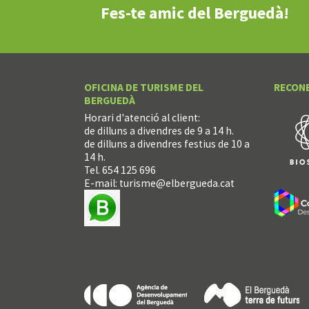
Fes-te amic del Berguedà!
OFICINA DE TURISME DEL
RECON
BERGUEDÀ
Horari d'atenció al client:
de dilluns a divendres de 9 a 14 h.
de dilluns a divendres festius de 10 a
14 h.
Tel. 654 125 696
E-mail:
turisme@elbergueda.cat