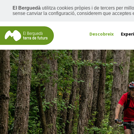
El Berguedà
utilitza cookies pròpies i de tercers per mil
sense canviar la configuració, considerem que acceptes 
Descobreix
Exper