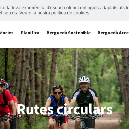
lorar la teva experiència d'usuari i oferir continguts adaptats al
el seu ús.
Veure la nostra política de cookies
.
iències
Planifica
Berguedà Sostenible
Berguedà Acce
Rutes circulars