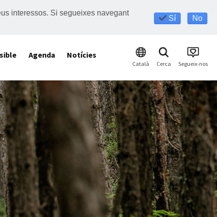
s teus interessos. Si segueixes navegant
Sí
No
sible
Agenda
Notícies
Català
Cerca
Segueix-nos