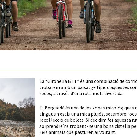
La “Gironella BTT” és una combinació de corriol
trobarem amb un paisatge típic d’aquestes co
rodes, a través d’una ruta molt divertida.
El Berguedà és una de les zones micològiques m
tingut un estiu una mica plujós, setembre i oc
recol·lecció de bolets. Si decidim fer aquesta 
sorprendre’ns trobant-ne una bona cistella per
i els animals que pasturen al voltant.