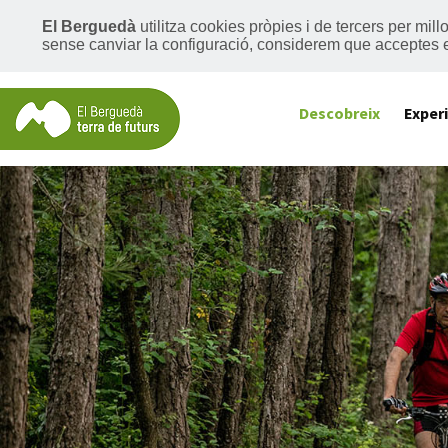
El Berguedà
utilitza cookies pròpies i de tercers per mil
sense canviar la configuració, considerem que acceptes 
Descobreix
Exper