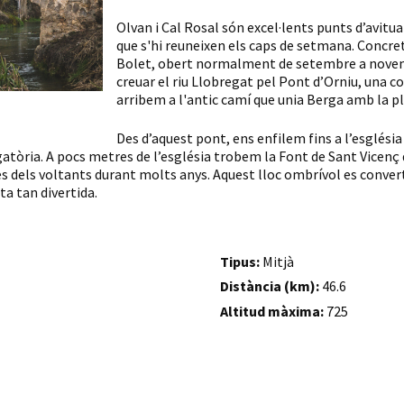
Olvan i Cal Rosal són excel·lents punts d’avitua
que s'hi reuneixen els caps de setmana. Concre
Bolet, obert normalment de setembre a novemb
creuar el riu Llobregat pel Pont d’Orniu, una co
arribem a l'antic camí que unia Berga amb la p
Des d’aquest pont, ens enfilem fins a l’esglési
gatòria. A pocs metres de l’església trobem la Font de Sant Vicenç 
ïnes dels voltants durant molts anys. Aquest lloc ombrívol es conve
ta tan divertida.
Tipus:
Mitjà
Distància (km):
46.6
Altitud màxima:
725