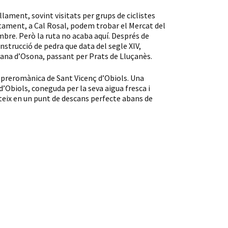
llament, sovint visitats per grups de ciclistes
tament, a Cal Rosal, podem trobar el Mercat del
re. Però la ruta no acaba aquí. Després de
nstrucció de pedra que data del segle XIV,
lana d’Osona, passant per Prats de Lluçanès.
a preromànica de Sant Vicenç d’Obiols. Una
d’Obiols, coneguda per la seva aigua fresca i
rteix en un punt de descans perfecte abans de