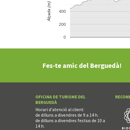
Alçada (m)
400
200
0
Fes-te amic del Berguedà!
OFICINA DE TURISME DEL
RECON
BERGUEDÀ
Horari d'atenció al client:
de dilluns a divendres de 9 a 14 h.
de dilluns a divendres festius de 10 a
14 h.