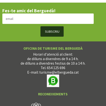
Fes-te amic del Berguedà!
OFICINA DE TURISME DEL BERGUEDÀ
Horari d'atenció al client:
de dilluns a divendres de 9 a 14 h.
de dilluns a divendres festius de 10 a 14 h.
Tel. 654 125 696
E-mail:
turisme@elbergueda.cat
RECONEIXEMENTS