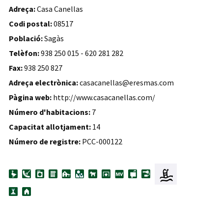
Adreça:
Casa Canellas
Codi postal:
08517
Població:
Sagàs
Telèfon:
938 250 015 - 620 281 282
Fax:
938 250 827
Adreça electrònica:
casacanellas@eresmas.com
Pàgina web:
http://www.casacanellas.com/
Número d'habitacions:
7
Capacitat allotjament:
14
Número de registre:
PCC-000122