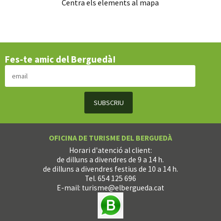
Centra els elements al mapa
Fes-te amic del Berguedà!
OFICINA DE TURISME DEL BERGUEDÀ
Horari d'atenció al client:
de dilluns a divendres de 9 a 14 h.
de dilluns a divendres festius de 10 a 14 h.
Tel. 654 125 696
E-mail:
turisme@elbergueda.cat