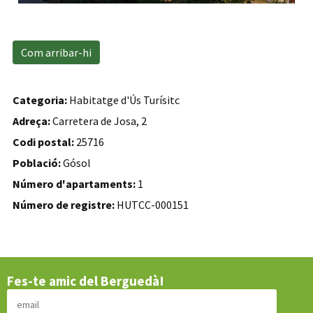
Com arribar-hi
Categoria:
Habitatge d'Ús Turísitc
Adreça:
Carretera de Josa, 2
Codi postal:
25716
Població:
Gósol
Número d'apartaments:
1
Número de registre:
HUTCC-000151
Fes-te amic del Berguedà!