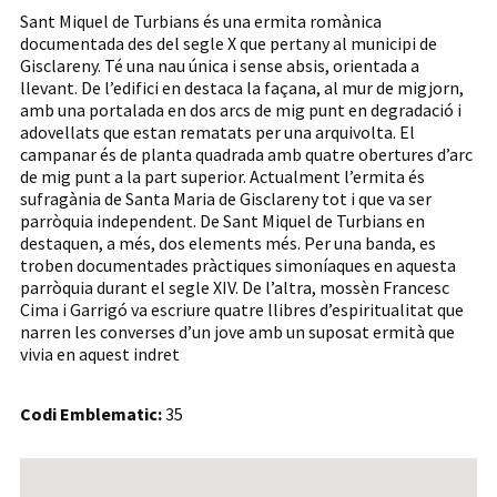
Sant Miquel de Turbians és una ermita romànica
documentada des del segle X que pertany al municipi de
Gisclareny. Té una nau única i sense absis, orientada a
llevant. De l’edifici en destaca la façana, al mur de migjorn,
amb una portalada en dos arcs de mig punt en degradació i
adovellats que estan rematats per una arquivolta. El
campanar és de planta quadrada amb quatre obertures d’arc
de mig punt a la part superior. Actualment l’ermita és
sufragània de Santa Maria de Gisclareny tot i que va ser
parròquia independent. De Sant Miquel de Turbians en
destaquen, a més, dos elements més. Per una banda, es
troben documentades pràctiques simoníaques en aquesta
parròquia durant el segle XIV. De l’altra, mossèn Francesc
Cima i Garrigó va escriure quatre llibres d’espiritualitat que
narren les converses d’un jove amb un suposat ermità que
vivia en aquest indret
Codi Emblematic:
35