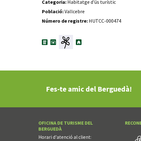
Categoria:
Habitatge d'ús turístic
Població:
Vallcebre
Número de registre:
HUTCC-000474
Fes-te amic del Berguedà!
OFICINA DE TURISME DEL
RECON
BERGUEDÀ
Horari d'atenció al client: