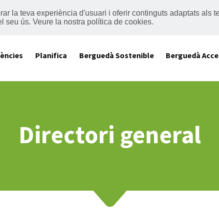
lorar la teva experiència d'usuari i oferir continguts adaptats al
el seu ús.
Veure la nostra política de cookies
.
iències
Planifica
Berguedà Sostenible
Berguedà Acce
Directori general