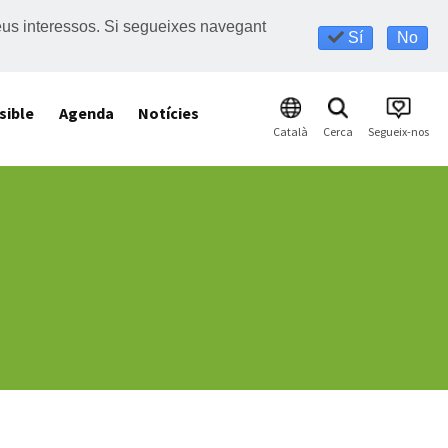
s teus interessos. Si segueixes navegant
Sí
No
sible
Agenda
Notícies
Català
Cerca
Segueix-nos