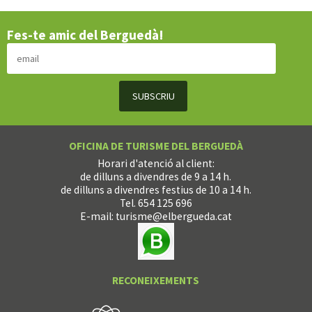
Fes-te amic del Berguedà!
OFICINA DE TURISME DEL BERGUEDÀ
Horari d'atenció al client:
de dilluns a divendres de 9 a 14 h.
de dilluns a divendres festius de 10 a 14 h.
Tel. 654 125 696
E-mail:
turisme@elbergueda.cat
RECONEIXEMENTS