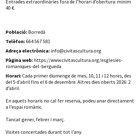
Entrades extraordinàries fora de l’horari d’obertura: mínim
40 €.
Població:
Borredà
Telèfon:
664 567 581
Adreça electrònica:
info@civitascultura.org
Pàgina web:
https://www.civitascultura.org/esglesies-
romaniques-del-bergueda
Horari:
Cada primer diumenge de mes, 10, 11 i 12 hores, des
del 5 d’abril fins el 6 de desembre. Altres dies oberts 2026: 2
d’abril.
En aquets horaris no cal fer reserva, podeu anar directament
a l’espai romànic.
Tancat gener, febrer i març.
Visites concertades durant tot l’any.