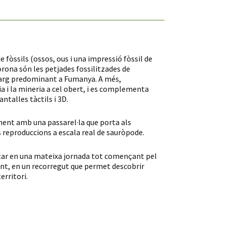
e fòssils (ossos, ous i una impressió fòssil de
corona són les petjades fossilitzades de
llarg predominant a Fumanya. A més,
a i la mineria a cel obert, i es complementa
ntalles tàctils i 3D.
ciment amb una passarel·la que porta als
es reproduccions a escala real de sauròpode.
tar en una mateixa jornada tot començant pel
ent, en un recorregut que permet descobrir
erritori.