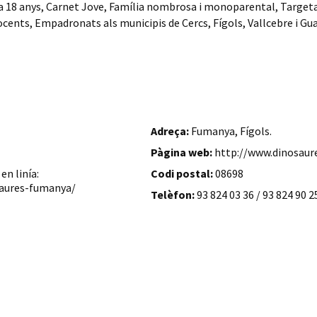
 a 18 anys, Carnet Jove, Família nombrosa i monoparental, Targeta 
nts, Empadronats als municipis de Cercs, Fígols, Vallcebre i Gua
Adreça:
Fumanya, Fígols.
Pàgina web:
http://www.dinosau
n linía:
Codi postal:
08698
saures-fumanya/
Telèfon:
93 824 03 36 / 93 824 90 2