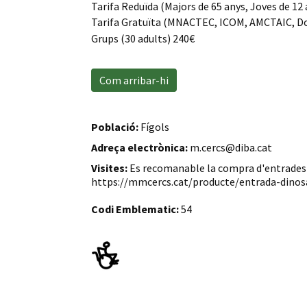
Tarifa Reduïda (Majors de 65 anys, Joves de 12
Tarifa Gratuïta (MNACTEC, ICOM, AMCTAIC, Doce
Grups (30 adults) 240€
Com arribar-hi
Població:
Fígols
Adreça electrònica:
m.cercs@diba.cat
Visites:
Es recomanable la compra d'entrades e
https://mmcercs.cat/producte/entrada-dino
Codi Emblematic:
54