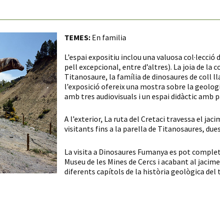
TEMES:
En familia
L’espai expositiu inclou una valuosa col·lecció d
pell excepcional, entre d’altres). La joia de la 
Titanosaure, la família de dinosaures de coll 
l’exposició ofereix una mostra sobre la geologi
amb tres audiovisuals i un espai didàctic amb pa
A l’exterior, La ruta del Cretaci travessa el ja
visitants fins a la parella de Titanosaures, du
La visita a Dinosaures Fumanya es pot comple
Museu de les Mines de Cercs i acabant al jacim
diferents capítols de la història geològica del t