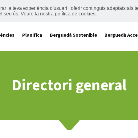
lorar la teva experiència d'usuari i oferir continguts adaptats al
el seu ús.
Veure la nostra política de cookies
.
iències
Planifica
Berguedà Sostenible
Berguedà Acce
Directori general