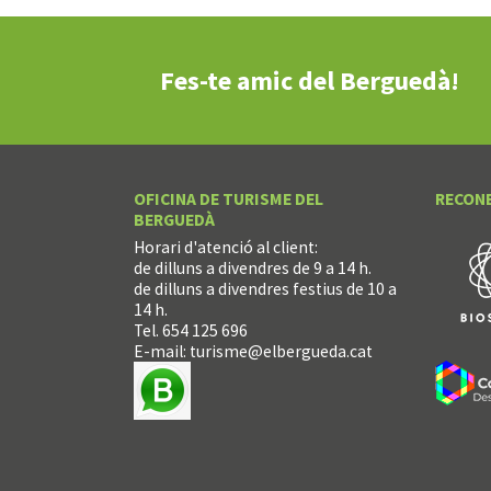
Fes-te amic del Berguedà!
OFICINA DE TURISME DEL
RECON
BERGUEDÀ
Horari d'atenció al client:
de dilluns a divendres de 9 a 14 h.
de dilluns a divendres festius de 10 a
14 h.
Tel. 654 125 696
E-mail:
turisme@elbergueda.cat