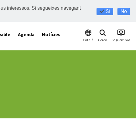
s teus interessos. Si segueixes navegant
Sí
No
sible
Agenda
Notícies
Català
Cerca
Segueix-nos