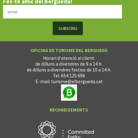
Fes-te amic del Berguedà!
OFICINA DE TURISME DEL BERGUEDÀ
Horari d'atenció al client:
de dilluns a divendres de 9 a 14 h.
de dilluns a divendres festius de 10 a 14 h.
Tel. 654 125 696
E-mail:
turisme@elbergueda.cat
RECONEIXEMENTS