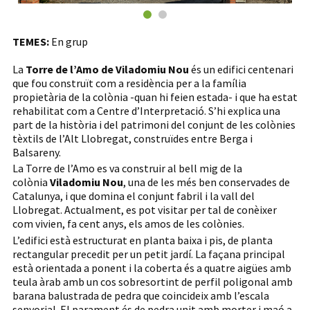
TEMES:
En grup
La
Torre de l’Amo de Viladomiu Nou
és un edifici centenari
que fou construït com a residència per a la família
propietària de la colònia -quan hi feien estada- i que ha estat
rehabilitat com a Centre d’Interpretació. S’hi explica una
part de la història i del patrimoni del conjunt de les colònies
tèxtils de l’Alt Llobregat, construïdes entre Berga i
Balsareny.
La Torre de l’Amo es va construir al bell mig de la
colònia
Viladomiu Nou
, una de les més ben conservades de
Catalunya, i que domina el conjunt fabril i la vall del
Llobregat. Actualment, es pot visitar per tal de conèixer
com vivien, fa cent anys, els amos de les colònies.
L’edifici està estructurat en planta baixa i pis, de planta
rectangular precedit per un petit jardí. La façana principal
està orientada a ponent i la coberta és a quatre aigües amb
teula àrab amb un cos sobresortint de perfil poligonal amb
barana balustrada de pedra que coincideix amb l’escala
senyorial. El parament és de pedra unit amb morter i maó a