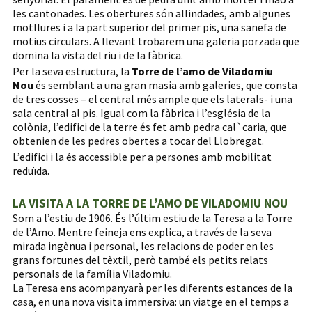
les cantonades. Les obertures són allindades, amb algunes
motllures i a la part superior del primer pis, una sanefa de
motius circulars. A llevant trobarem una galeria porzada que
domina la vista del riu i de la fàbrica.
Per la seva estructura, la
Torre de l’amo de Viladomiu
Nou
és semblant a una gran masia amb galeries, que consta
de tres cosses – el central més ample que els laterals- i una
sala central al pis. Igual com la fàbrica i l’església de la
colònia, l’edifici de la terre és fet amb pedra cal`caria, que
obtenien de les pedres obertes a tocar del Llobregat.
L’edifici i la és accessible per a persones amb mobilitat
reduïda.
LA VISITA A LA TORRE DE L’AMO DE VILADOMIU NOU
Som a l’estiu de 1906. És l’últim estiu de la Teresa a la Torre
de l’Amo. Mentre feineja ens explica, a través de la seva
mirada ingènua i personal, les relacions de poder en les
grans fortunes del tèxtil, però també els petits relats
personals de la família Viladomiu.
La Teresa ens acompanyarà per les diferents estances de la
casa, en una nova visita immersiva: un viatge en el temps a