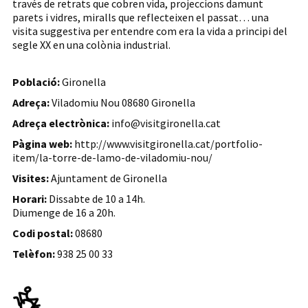
través de retrats que cobren vida, projeccions damunt
parets i vidres, miralls que reflecteixen el passat… una
visita suggestiva per entendre com era la vida a principi del
segle XX en una colònia industrial.
Població:
Gironella
Adreça:
Viladomiu Nou 08680 Gironella
Adreça electrònica:
info@visitgironella.cat
Pàgina web:
http://www.visitgironella.cat/portfolio-
item/la-torre-de-lamo-de-viladomiu-nou/
Visites:
Ajuntament de Gironella
Horari:
Dissabte de 10 a 14h.
Diumenge de 16 a 20h.
Codi postal:
08680
Telèfon:
938 25 00 33