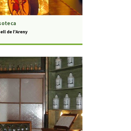
soteca
ell de l'Areny