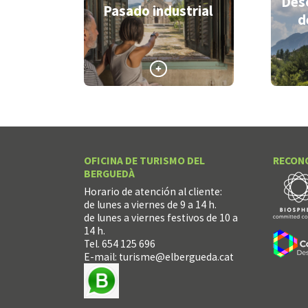
Desc
Pasado industrial
d
>
>
OFICINA DE TURISMO DEL
RECON
BERGUEDÀ
Horario de atención al cliente:
de lunes a viernes de 9 a 14 h.
de lunes a viernes festivos de 10 a
14 h.
Tel. 654 125 696
E-mail:
turisme@elbergueda.cat