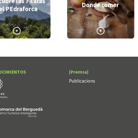
ubre las 7 caras
Donde comer
el PEdraforca
>
OCIMIENTOS
[Premsa]
Publicacions