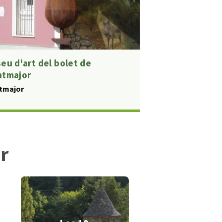
eu d'art del bolet de
tmajor
tmajor
r