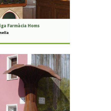
iga Farmàcia Homs
nella