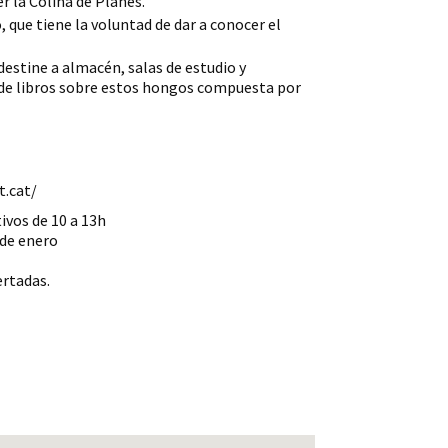
r la Colina de Planés.
que tiene la voluntad de dar a conocer el
 destine a almacén, salas de estudio y
n de libros sobre estos hongos compuesta por
t.cat/
ivos de 10 a 13h
 de enero
ertadas.