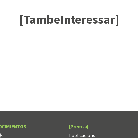
[TambeInteressar]
OCIMIENTOS
[Premsa]
Publicacions