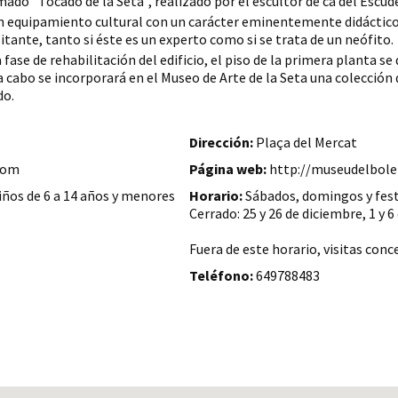
ado "Tocado de la Seta", realizado por el escultor de ca del Escude
n equipamiento cultural con un carácter eminentemente didáctico, 
sitante, tanto si éste es un experto como si se trata de un neófito.
fase de rehabilitación del edificio, el piso de la primera planta se
a cabo se incorporará en el Museo de Arte de la Seta una colecció
do.
Dirección:
Plaça del Mercat
com
Página web:
http://museudelbole
 niños de 6 a 14 años y menores
Horario:
Sábados, domingos y fest
Cerrado: 25 y 26 de diciembre, 1 y 6
Fuera de este horario, visitas conc
Teléfono:
649788483