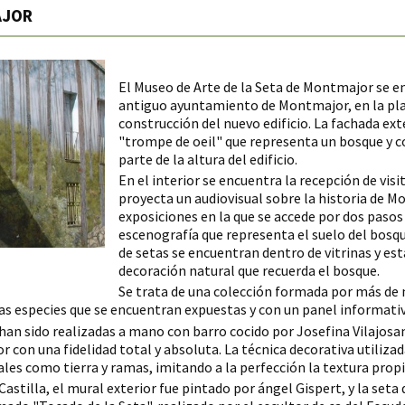
AJOR
El Museo de Arte de la Seta de Montmajor se e
antiguo ayuntamiento de Montmajor, en la plan
construcción del nuevo edificio.
La fachada ext
"trompe de oeil" que representa un bosque y c
parte de la altura del edificio.
En el interior se encuentra la recepción de visit
proyecta un audiovisual sobre la historia de M
exposiciones en la que se accede por dos pasos 
escenografía que representa el suelo del bosqu
de setas se encuentran dentro de vitrinas y e
decoración natural que recuerda el bosque.
Se trata de una colección formada por más de 
as especies que se encuentran expuestas y con un panel informativ
an sido realizadas a mano con barro cocido por Josefina Vilajosana
r con una fidelidad total y absoluta.
La técnica decorativa utiliza
eales como tierra y ramas, imitando a la perfección la textura prop
Castilla, el mural exterior fue pintado por ángel Gispert, y la seta 