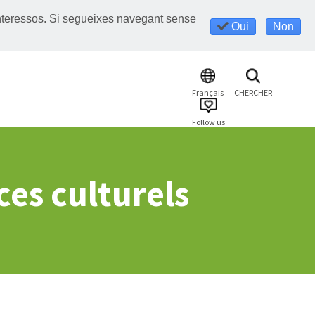
s interessos. Si segueixes navegant sense
Oui
Non
Français
CHERCHER
Follow us
ces culturels