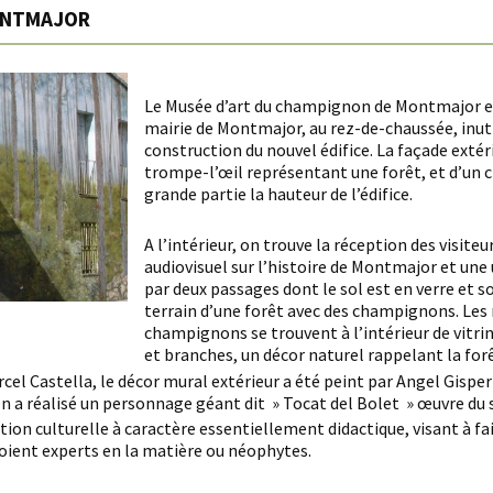
ONTMAJOR
Le Musée d’art du champignon de Montmajor es
mairie de Montmajor, au rez-de-chaussée, inuti
construction du nouvel édifice. La façade exté
trompe-l’œil représentant une forêt, et d’un
grande partie la hauteur de l’édifice.
A l’intérieur, on trouve la réception des visiteur
audiovisuel sur l’histoire de Montmajor et une 
par deux passages dont le sol est en verre et 
terrain d’une forêt avec des champignons. Les
champignons se trouvent à l’intérieur de vitri
et branches, un décor naturel rappelant la forê
rcel Castella, le décor mural extérieur a été peint par Angel Gispe
on a réalisé un personnage géant dit » Tocat del Bolet » œuvre du s
tion culturelle à caractère essentiellement didactique, visant à 
s soient experts en la matière ou néophytes.