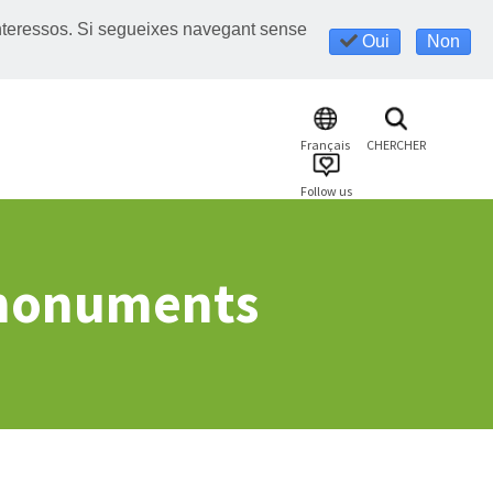
s interessos. Si segueixes navegant sense
Oui
Non
Français
CHERCHER
Follow us
s monuments