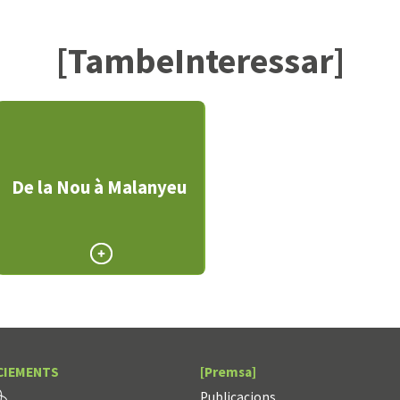
[TambeInteressar]
De la Nou à Malanyeu
CIEMENTS
[Premsa]
Publicacions