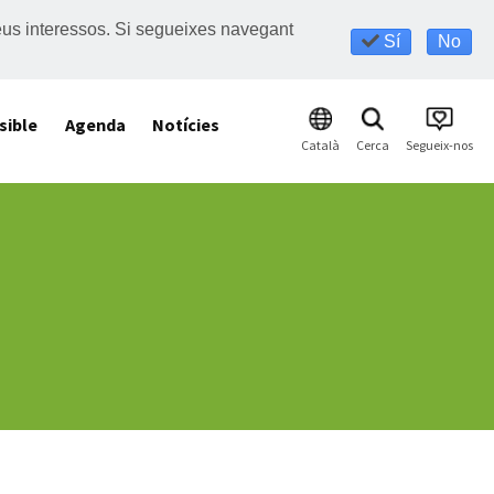
s teus interessos. Si segueixes navegant
Sí
No
sible
Agenda
Notícies
Català
Cerca
Segueix-nos