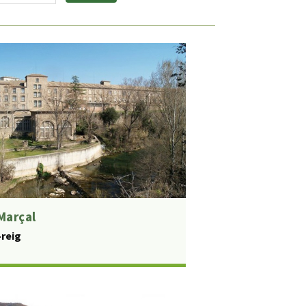
Marçal
-reig