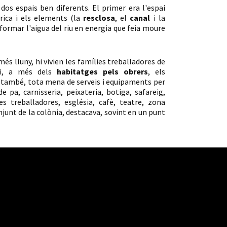
 dos espais ben diferents. El primer era l'espai
brica i els elements (la
resclosa
, el
canal
i la
formar l'aigua del riu en energia que feia moure
 més lluny, hi vivien les famílies treballadores de
ai, a més dels
habitatges pels obrers
, els
r, també, tota mena de serveis i equipaments per
e pa, carnisseria, peixateria, botiga, safareig,
es treballadores, església, cafè, teatre, zona
onjunt de la colònia, destacava, sovint en un punt