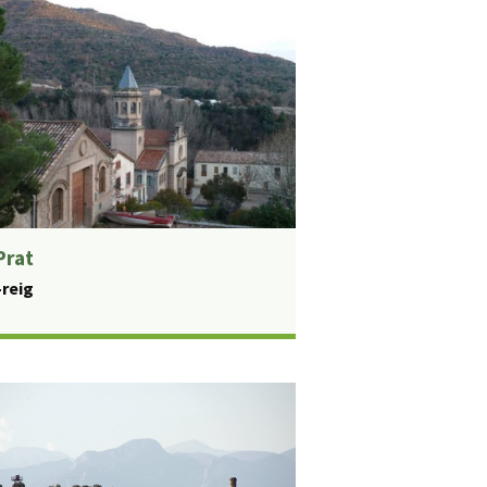
Prat
-reig