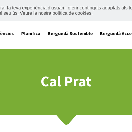
lorar la teva experiència d'usuari i oferir continguts adaptats al
el seu ús.
Veure la nostra política de cookies
.
iències
Planifica
Berguedà Sostenible
Berguedà Acce
Cal Prat