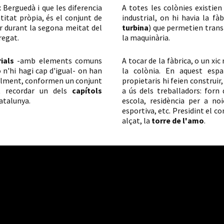
x Berguedà i que les diferencia
A totes les colònies existien
titat pròpia, és el conjunt de
industrial, on hi havia la fà
r durant la segona meitat del
turbina
) que permetien trans
regat.
la maquinària.
ials
-amb elements comuns
A tocar de la fàbrica, o un xic
 n'hi hagi cap d'igual- on han
la colònia. En aquest esp
tualment, conformen un conjunt
propietaris hi feien construi
t recordar un dels
capítols
a ús dels treballadors: forn d
atalunya.
escola, residència per a noi
esportiva, etc. Presidint el c
alçat, la
torre de l'amo
.