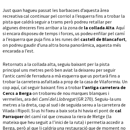
Just quan hagueu passat les barbacoes d’aquesta àrea
recreativa cal continuar pel corriol a l’esquerra fins a trobar la
pista que caldrà seguir a trams però podreu retallar per
algunes dreceres fins arribar a la zona de
la collada Alta
. Aquí
si encara disposeu de temps i forces, us podeu enfilar pel camí
a l’esquerra que puja fins a les runes del
castell de Blancafort
,
on podreu gaudir d’una altra bona panoràmica, aquesta més
encarada a l’est.
Retornats a la collada alta, seguiu baixant per la pista
principal uns metres però ben aviat la deixareu per seguir
l’antic camí de ferradura a mà esquerra que us portarà fins a
trobar la carretera asfaltada a prop de la casa de Vilaformiu. Un
cop aquí, cal seguir baixant fins a trobar
l’antiga carretera de
Cercs a Berga
on trobareu de nou marques blanques i
vermelles, ara del
Camí del Llobregat
(GR 270)
.
Seguiu-la uns
metres a la dreta, cap al sud i de seguida sereu a la carretera de
Vilada i Ripoll. Si us hi fixeu a baix sota hi havia el pont de
cal
Parraquer
del camí ral que creuava la riera de Metge (la
mateixa que heu seguit a l’inici de la ruta) i permetia accedir a
Berga, però al que li caldria una restauració que de moment no