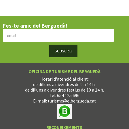
Fes-te amic del Berguedà!
OFICINA DE TURISME DEL BERGUEDÀ
Horari d'atenció al client:
de dilluns a divendres de 9 a 14 h.
de dilluns a divendres festius de 10 a 14 h.
Tel. 654 125 696
E-mail:
turisme@elbergueda.cat
RECONEIXEMENTS