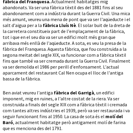
fàbrica del Franquesa.
Actualment habitatges mig
abandonats. Va ser una fàbrica tèxtil des del 1881 fins al seu
abandonament com a indústria durant la Guerra Civil. Una mica
més amunt, veureu una mena de pont que va ser l'aqüeducte i el
salt d'aigua per a la
fàbrica Lluís Nè
. El solar buit de la dreta de
la carretera constitueix part de l'emplaçament de la fàbrica,
tot i que en el seu dia va ser un edifici molt més gran que
arribava més enllà de l'aqüeducte. A sota, es veu la presa de la
fàbrica del Franquesa. Aquesta fàbrica, que fou construïda a la
segona meitat del segle XIX, va funcionar com a fàbrica tèxtil
fins que també va ser cremada durant la Guerra Civil. Finalment
va ser demolida el 1986 per perill d'enfonsament. L'actual
aparcament del restaurant Cal Nen ocupa el lloc de l'antiga
bassa de la fàbrica.
Ben aviat veureu l'antiga
fàbrica del Garrigà
, un edifici
imponent, mig en ruïnes, a l'altre costat de la riera. Va ser
construïda a finals del segle XIX com a fàbrica tèxtil i cremada
com tantes altres indústries el 1939, però va ser restaurada i va
seguir funcionant fins al 1950. La casa de sota és el
molí del
Baró
, actualment habitatge però antigament molí de farina
que es menciona des del 1791.