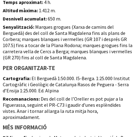
Temps aproximat:
4 h.
Altitud màxima:
1.412 m.
Desnivell acumulat:
650 m.
Senyalització:
Marques grogues (Xarxa de camins del
Berguedà) des del coll de Santa Magdalena fins als plans de
Corbera; marques blanques i vermelles (GR 107 i després GR
107.5) fins a tocar de la Plana Rodona; marques grogues fins la
carretera vella de Cercs a Berga; marques blanques i vermelles
(GR 270) fins al coll de Santa Magdalena.
PER ORGANITZAR-TE
Cartografia:
El Berguedà 1:50.000. I5-Berga. 1:25.000 Institut
Cartogràfic i Geològic de Catalunya Rasos de Peguera - Serra
d’Ensija 1:25.000. Ed. Alpina
Recomanacions:
Des del coll de l’Oreller es pot pujar a la
Figuerassa, seguint el PR-C73 i gaudir d’unes esplèndides
vistes. Anar i tornar allarga la ruta mitja hora,
aproximadament.
MÉS INFORMACIÓ