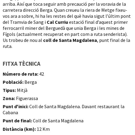
arriba. Així que toca seguir amb precaució per la voravia de la
carretera direcció Berga. Quan creueu la riera de Metge fixeu-
vos ara a sobre, hi ha les restes del què havia sigut l’últim pont
del Tramvia de Sang i
Cal Curriu
estació final d’aquest primer
ferrocarril miner del Berguedà que unia Berga i les mines de
Fígols (actualment recuperat en part com a ruta senderista).
Us trobeu de nou al
coll de Santa Magdalena
, punt final de la
ruta.
FITXA TÈCNICA
Número de ruta:
42
Població:
Berga
Tipus:
Mitjà
Zona:
Figuerassa
Punt d'inici:
Coll de Santa Magdalena. Davant restaurant la
Cabana
Punt de final:
Coll de Santa Magdalena
Distància (km):
12 Km