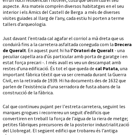
en un nucli residencial i hoteler, cosa que desvirtuà el seu
aspecte. Ara mateix comprèn diversos habitatges en el seu
interior i els Amics del Castell de Berga a més de diverses
visites guiades al llarg de l’any, cada estiu hi porten a terme
tallers d’arqueologia.
Just davant l’entrada cal agafar el corriol a mà dreta que us
conduirà fins a la carretera asfaltada coneguda com la
Drecera
de Queralt
. En aquest punt hi ha
l'Oratori de Queralt
- una
peculiar capella ara d’ús particular amb porta de garatge i en
estat força precari -. I més avall es veu un descampat amb
restes d’una edificació. És tot el que queda de
cal Patata
, una
important fàbrica tèxtil que va ser cremada durant la Guerra
Civil, en la retirada de 1939. Hi ha documents des de 1632 que
parlen de l’existència d’una serradora de fusta abans de la
construcció de la fàbrica.
Cal que continueu pujant per l'estreta carretera, seguint les
marques grogues i recorrereu un seguit d’edificis que
convertiren en treball la força de l’aigua de la riera de metge;
petites fàbriques precursores de la posterior industrialització
del Llobregat. El següent edifici que trobareu és l’antiga