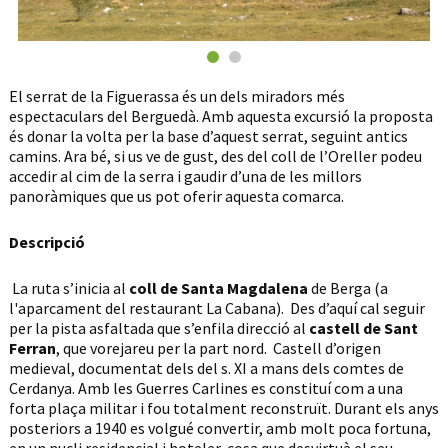
El serrat de la Figuerassa és un dels miradors més
espectaculars del Berguedà. Amb aquesta excursió la proposta
és donar la volta per la base d’aquest serrat, seguint antics
camins. Ara bé, si us ve de gust, des del coll de l’Oreller podeu
accedir al cim de la serra i gaudir d’una de les millors
panoràmiques que us pot oferir aquesta comarca.
Descripció
La ruta s’inicia al
coll de Santa Magdalena
de Berga (a
l'aparcament del restaurant La Cabana). Des d’aquí cal seguir
per la pista asfaltada que s’enfila direcció al
castell de Sant
Ferran
, que vorejareu per la part nord. Castell d’origen
medieval, documentat dels del s. XI a mans dels comtes de
Cerdanya. Amb les Guerres Carlines es constituí com a una
forta plaça militar i fou totalment reconstruït. Durant els anys
posteriors a 1940 es volgué convertir, amb molt poca fortuna,