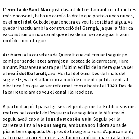
L’
ermita de Sant Marc
just davant del restaurant i cent metres
més endavant, hi ha un camí a la dreta que porta a unes ruïnes,
és el
molí del Guix
del qual encara es veu la sortida d'aigua. Va
quedar inactiu amb la construcció del Garrigà, ja que la fàbrica
va construir un nou canal que el va deixar sense aigua. Era un
molí de ciment i guix.
Arribareu a la carretera de Queralt que cal creuar i seguir pel
camí per senderistes arranjat al costat de la carretera, riera
amunt. Passareu encara per l'últim edifici de la riera que va ser
el
molí del Bofarull
, avui Hostal del Guiu. Des de finals del
segle XIX, va treballar com a molí de ciment i petita central
elèctrica fins que va ser reformat com a hostal el 1949. Des de
la carretera ara es veu el canal i la resclosa.
A partir d'aquí el paisatge serà el protagonista. Enfileu-vos uns
metres pel corriol de l’esquerra i de seguida a la bifurcació
seguiu avall cap a la
font de Mossèn Guiu
. Seguiu per la
carretera fins a la
Font Negra
, amb una acollidora zona de
pícnic ben equipada. Després de la segona zona d’aparcament,
cal creuar la carretera per agafar un camí que marxa a la dreta.