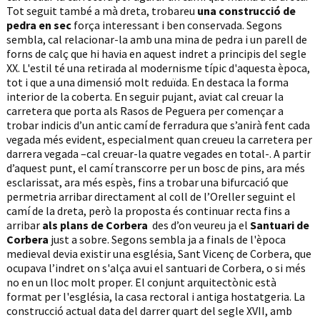
Tot seguit també a mà dreta, trobareu
una construcció de
pedra en sec
força interessant i ben conservada. Segons
sembla, cal relacionar-la amb una mina de pedra i un parell de
forns de calç que hi havia en aquest indret a principis del segle
XX. L'estil té una retirada al modernisme típic d'aquesta època,
tot i que a una dimensió molt reduïda. En destaca la forma
interior de la coberta. En seguir pujant, aviat cal creuar la
carretera que porta als Rasos de Peguera per començar a
trobar indicis d’un antic camí de ferradura que s’anirà fent cada
vegada més evident, especialment quan creueu la carretera per
darrera vegada –cal creuar-la quatre vegades en total-. A partir
d’aquest punt, el camí transcorre per un bosc de pins, ara més
esclarissat, ara més espès, fins a trobar una bifurcació que
permetria arribar directament al coll de l’Oreller seguint el
camí de la dreta, però la proposta és continuar recta fins a
arribar
als plans de Corbera
des d’on veureu ja el
Santuari de
Corbera
just a sobre. Segons sembla ja a finals de l'època
medieval devia existir una església, Sant Vicenç de Corbera, que
ocupava l’indret on s'alça avui el santuari de Corbera, o si més
no en un lloc molt proper. El conjunt arquitectònic està
format per l'església, la casa rectoral i antiga hostatgeria. La
construcció actual data del darrer quart del segle XVII, amb