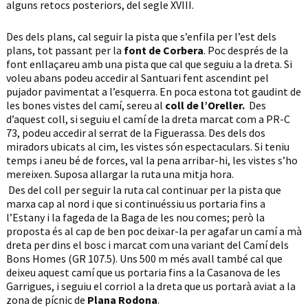
alguns retocs posteriors, del segle XVIII.
Des dels plans, cal seguir la pista que s’enfila per l’est dels
plans, tot passant per la
font de Corbera
. Poc després de la
font enllaçareu amb una pista que cal que seguiu a la dreta. Si
voleu abans podeu accedir al Santuari fent ascendint pel
pujador pavimentat a l’esquerra. En poca estona tot gaudint de
les bones vistes del camí, sereu al
coll de l’Oreller.
Des
d’aquest coll, si seguiu el camí de la dreta marcat com a PR-C
73, podeu accedir al serrat de la Figuerassa. Des dels dos
miradors ubicats al cim, les vistes són espectaculars. Si teniu
temps i aneu bé de forces, val la pena arribar-hi, les vistes s’ho
mereixen. Suposa allargar la ruta una mitja hora.
Des del coll per seguir la ruta cal continuar per la pista que
marxa cap al nord i que si continuéssiu us portaria fins a
l’Estany i la fageda de la Baga de les nou comes; però la
proposta és al cap de ben poc deixar-la per agafar un camí a mà
dreta per dins el bosc i marcat com una variant del Camí dels
Bons Homes (GR 107.5). Uns 500 m més avall també cal que
deixeu aquest camí que us portaria fins a la Casanova de les
Garrigues, i seguiu el corriol a la dreta que us portarà aviat a la
zona de pícnic de
Plana Rodona
.