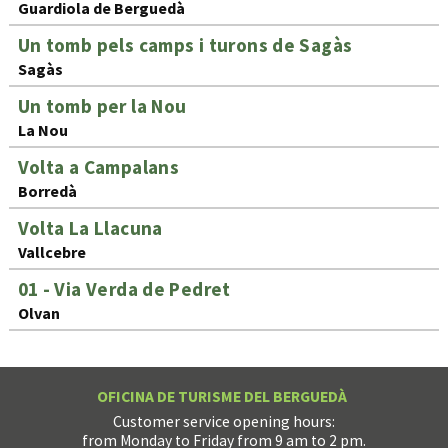
Guardiola de Berguedà
Un tomb pels camps i turons de Sagàs
Sagàs
Un tomb per la Nou
La Nou
Volta a Campalans
Borredà
Volta La Llacuna
Vallcebre
01 - Via Verda de Pedret
Olvan
OFICINA DE TURISME DEL BERGUEDÀ
Customer service opening hours:
from Monday to Friday from 9 am to 2 pm.