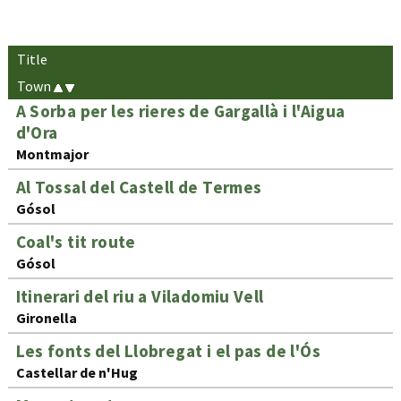
Title
Town
A Sorba per les rieres de Gargallà i l'Aigua
d'Ora
Montmajor
Al Tossal del Castell de Termes
Gósol
Coal's tit route
Gósol
Itinerari del riu a Viladomiu Vell
Gironella
Les fonts del Llobregat i el pas de l'Ós
Castellar de n'Hug