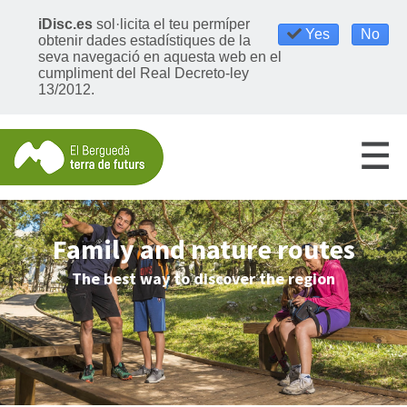
iDisc.es
sol·licita el teu permíper
Yes
No
obtenir dades estadístiques de la
seva navegació en aquesta web en el
cumpliment del Real Decreto-ley
13/2012.
Family and nature routes
The best way to discover the region